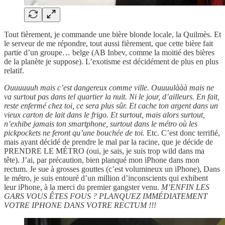
Tout fièrement, je commande une bière blonde locale, la Quilmès. Et
le serveur de me répondre, tout aussi fièrement, que cette bière fait
partie d’un groupe… belge (AB Inbev, comme la moitié des bières
de la planète je suppose). L’exotisme est décidément de plus en plus
relatif.
Ouuuuuuh mais c’est dangereux comme ville. Ouuuulààà mais ne
va surtout pas dans tel quartier la nuit. Ni le jour, d’ailleurs. En fait,
reste enfermé chez toi, ce sera plus sûr. Et cache ton argent dans un
vieux carton de lait dans le frigo. Et surtout, mais alors surtout,
n’exhibe jamais ton smartphone, surtout dans le métro où les
pickpockets ne feront qu’une bouchée de toi.
Etc. C’est donc terrifié,
mais ayant décidé de prendre le mal par la racine, que je décide de
PRENDRE LE MÉTRO (oui, je sais, je suis trop wild dans ma
tête). J’ai, par précaution, bien planqué mon iPhone dans mon
rectum. Je sue à grosses gouttes (c’est volumineux un iPhone), Dans
le métro, je suis entouré d’un million d’inconscients qui exhibent
leur iPhone, à la merci du premier gangster venu.
M’ENFIN LES
GARS VOUS ÊTES FOUS ? PLANQUEZ IMMÉDIATEMENT
VOTRE IPHONE DANS VOTRE RECTUM !!!