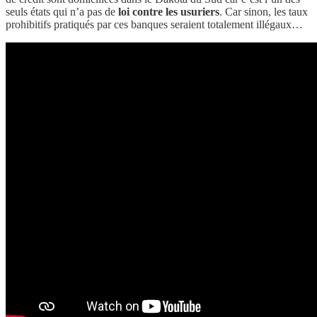
seuls états qui n’a pas de
loi contre les usuriers
. Car sinon, les taux
prohibitifs pratiqués par ces banques seraient totalement illégaux…