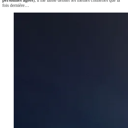
personnes âgées
), il me laisse débiter les mêmes conneries que la
fois dernière…