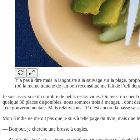
Y a pas à dire mais la langouste à la sauvage sur la plage, pro
(où la même tranche de jambon reconstitué me fait de l’œil depui
Je suis assez scié du nombre de petits restos vides. Ou avec un client
quelque 30 places disponibles, nous sommes trois à manger... dont deux
taxe gouvernementale. Mais relativisons : 1/ c’est encore la basse saiso
Mon Kindle ne me dit pas que je suis à telle page du livre, mais que l
— Bonjour, je cherche une brosse à ongles.
— Ah désolé. Je n’ai pas. Vous ne préférez pas une brosse à dents ? Ç