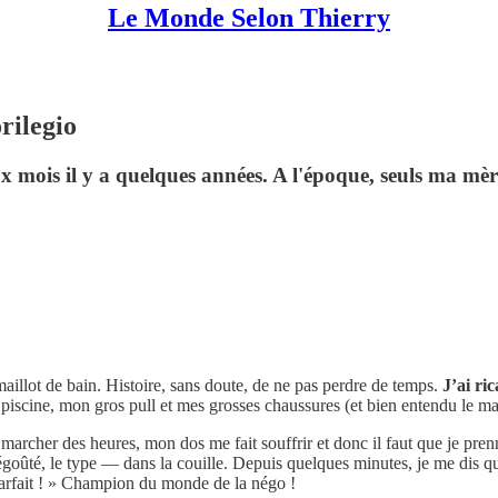
Le Monde Selon Thierry
ilegio
 mois il y a quelques années. A l'époque, seuls ma mère 
maillot de bain. Histoire, sans doute, de ne pas perdre de temps.
J’ai ri
piscine, mon gros pull et mes grosses chaussures (et bien entendu le mai
e marcher des heures, mon dos me fait souffrir et donc il faut que je pren
ûté, le type — dans la couille. Depuis quelques minutes, je me dis qu’
, parfait ! » Champion du monde de la négo !