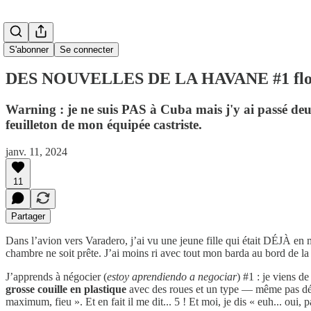
S'abonner
Se connecter
DES NOUVELLES DE LA HAVANE #1 flor
Warning : je ne suis PAS à Cuba mais j'y ai passé deux
feuilleton de mon équipée castriste.
janv. 11, 2024
11
Partager
Dans l’avion vers Varadero, j’ai vu une jeune fille qui était DÉJÀ en 
chambre ne soit prête. J’ai moins ri avec tout mon barda au bord de la 
J’apprends à négocier (
estoy aprendiendo a negociar
) #1 : je viens d
grosse couille en plastique
avec des roues et un type — même pas dégo
maximum, fieu ». Et en fait il me dit... 5 ! Et moi, je dis « euh... oui