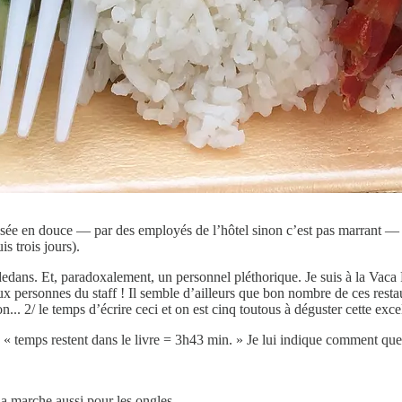
posée en douce — par des employés de l’hôtel sinon c’est pas marrant —
s trois jours).
 dedans. Et, paradoxalement, un personnel pléthorique. Je suis à la Vaca
 personnes du staff ! Il semble d’ailleurs que bon nombre de ces restaur
n... 2/ le temps d’écrire ceci et on est cinq toutous à déguster cette exce
e « temps restent dans le livre = 3h43 min. » Je lui indique comment que
a marche aussi pour les ongles.