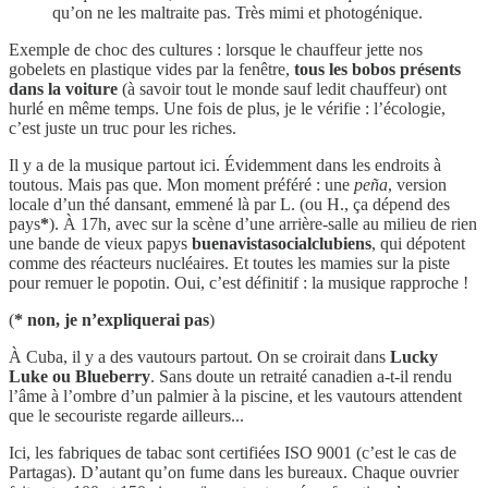
qu’on ne les maltraite pas. Très mimi et photogénique.
Exemple de choc des cultures : lorsque le chauffeur jette nos
gobelets en plastique vides par la fenêtre,
tous les bobos présents
dans la voiture
(à savoir tout le monde sauf ledit chauffeur) ont
hurlé en même temps. Une fois de plus, je le vérifie : l’écologie,
c’est juste un truc pour les riches.
Il y a de la musique partout ici. Évidemment dans les endroits à
toutous. Mais pas que. Mon moment préféré : une
peña
, version
locale d’un thé dansant, emmené là par L. (ou H., ça dépend des
pays
*
). À 17h, avec sur la scène d’une arrière-salle au milieu de rien
une bande de vieux papys
buenavistasocialclubiens
, qui dépotent
comme des réacteurs nucléaires. Et toutes les mamies sur la piste
pour remuer le popotin. Oui, c’est définitif : la musique rapproche !
(
*
non, je n’expliquerai pas
)
À Cuba, il y a des vautours partout. On se croirait dans
Lucky
Luke ou Blueberry
. Sans doute un retraité canadien a-t-il rendu
l’âme à l’ombre d’un palmier à la piscine, et les vautours attendent
que le secouriste regarde ailleurs...
Ici, les fabriques de tabac sont certifiées ISO 9001 (c’est le cas de
Partagas). D’autant qu’on fume dans les bureaux. Chaque ouvrier