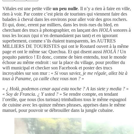
Viñales est une petite ville
un peu nulle
. Il n’y a rien à faire en ville,
rien à voir. Par contre c’est plein de touristes qui viennent faire des
balades à cheval dans les environs pour aller voir des gros rochers.
Et qui, donc, errent par milliers, dans les trois rues du bled, en
cherchant des trucs à photographier, en lançant des
HOLÀ
sonores à
tous les locaux (qui n’en demandaient pas tant) et en ignorant
superbement, comme s’ils étaient transparents, les AUTRES
MILLIERS DE TOURISTES qui ont le Routard ouvert à la même
page et ont le même sac Quechua. Et qui disent aussi
HOLÀ !
Un
poquito patetico ! Et donc, comme de bien entendu, tout le monde
échoue au même endroit : sur la place du village, pour profiter du
wifi municipal et checker son Facebook et poster des trucs
incroyables sur son mur : «
Si vous saviez, je me régale, allez biz à
tous à Paname, ça caille chez vous non ?
»
«
¿ Holà, podemos cenar aqui esta noche ? A las siete y media ?
»
«
Soy de Francia. ¿ Y usted ?
» Se rendre compte, en tendant
l’oreille, que nous (los turistas) trimballons tous le même espagnol
de cuisine avec les quinze mêmes phrases, apprises dans le même
manuel, pour pouvoir se débrouiller dans la jungle cubaine.