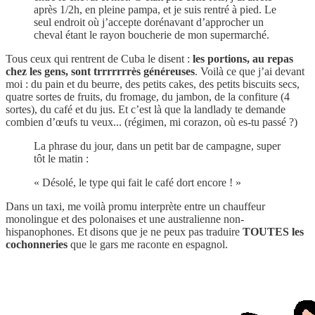
après 1/2h, en pleine pampa, et je suis rentré à pied. Le
seul endroit où j’accepte dorénavant d’approcher un
cheval étant le rayon boucherie de mon supermarché.
Tous ceux qui rentrent de Cuba le disent :
les portions, au repas
chez les gens, sont trrrrrrrès généreuses
. Voilà ce que j’ai devant
moi : du pain et du beurre, des petits cakes, des petits biscuits secs,
quatre sortes de fruits, du fromage, du jambon, de la confiture (4
sortes), du café et du jus. Et c’est là que la landlady te demande
combien d’œufs tu veux... (régimen, mi corazon, où es-tu passé ?)
La phrase du jour, dans un petit bar de campagne, super
tôt le matin :
« Désolé, le type qui fait le café dort encore ! »
Dans un taxi, me voilà promu interprète entre un chauffeur
monolingue et des polonaises et une australienne non-
hispanophones. Et disons que je ne peux pas traduire
TOUTES les
cochonneries
que le gars me raconte en espagnol.