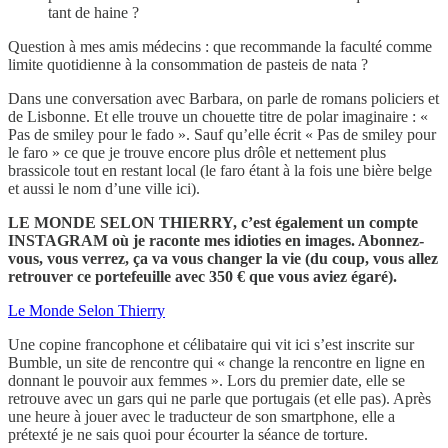
tant de haine ?
Question à mes amis médecins : que recommande la faculté comme
limite quotidienne à la consommation de pasteis de nata ?
Dans une conversation avec Barbara, on parle de romans policiers et
de Lisbonne. Et elle trouve un chouette titre de polar imaginaire : «
Pas de smiley pour le fado ». Sauf qu’elle écrit « Pas de smiley pour
le faro » ce que je trouve encore plus drôle et nettement plus
brassicole tout en restant local (le faro étant à la fois une bière belge
et aussi le nom d’une ville ici).
LE MONDE SELON THIERRY, c’est également un compte
INSTAGRAM où je raconte mes idioties en images. Abonnez-
vous, vous verrez, ça va vous changer la vie (du coup, vous allez
retrouver ce portefeuille avec 350 € que vous aviez égaré).
Le Monde Selon Thierry
Une copine francophone et célibataire qui vit ici s’est inscrite sur
Bumble, un site de rencontre qui « change la rencontre en ligne en
donnant le pouvoir aux femmes ». Lors du premier date, elle se
retrouve avec un gars qui ne parle que portugais (et elle pas). Après
une heure à jouer avec le traducteur de son smartphone, elle a
prétexté je ne sais quoi pour écourter la séance de torture.