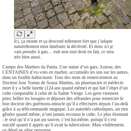
Ici, ça monte et ça descend tellement fort que j’adapte
naturellement mon itinéraire la déclivité. Et donc ici je
vais prendre à gau… euh non tout droit en fait, ce sera
très bien aussi.
Campo dos Martires da Patria. Une statue d’un gars. Autour, des
CENTAINES d’ex-voto en marbre, accumulés les uns sur les autres,
dans un fouillis hallucinant. Tous des mots de remerciement au
Docteur Jose Tomas de Sousa Martins, un pharmacien et médecin
mort il y a belle lurette (124 ans quand même) et qui fait l’objet d’un
culte comparable à celui de la Sainte Vierge. Les gens viennent
prier, brûler les bougies et déposer des offrandes pour remercier le
bon docteur des guérisons-miracle qu’il a effectuées depuis l’au-delà
grâce à sa télécommande magique. Les autorités catholiques, un rien
gênées quand même, n’ont jamais reconnu le culte. Le plus étonnant
: le seul qu’il n’a pas pu sauver, c’est lui-même, puisqu’il s’est
suicidé quand il appris qu’il avait la tuberculose. Mais visiblement,
ce détail ne gêne personne.