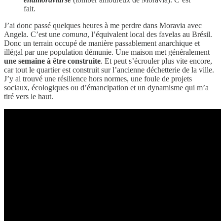
fait.
J’ai donc passé quelques heures à me perdre dans Moravia avec
Angela. C’est une
comuna
, l’équivalent local des favelas au Brésil.
Donc un terrain occupé de manière passablement anarchique et
illégal par une population démunie. Une maison met généralement
une semaine à être construite
. Et peut s’écrouler plus vite encore,
car tout le quartier est construit sur l’ancienne déchetterie de la ville.
J’y ai trouvé une résilience hors normes, une foule de projets
sociaux, écologiques ou d’émancipation et un dynamisme qui m’a
tiré vers le haut.