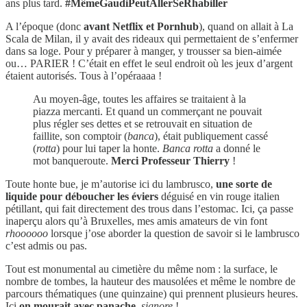
ans plus tard.
#MêmeGaudiPeutAllerSeRhabiller
A l’époque (donc
avant Netflix et Pornhub
), quand on allait à La
Scala de Milan, il y avait des rideaux qui permettaient de s’enfermer
dans sa loge. Pour y préparer à manger, y trousser sa bien-aimée
ou… PARIER ! C’était en effet le seul endroit où les jeux d’argent
étaient autorisés. Tous à l’opéraaaa !
Au moyen-âge, toutes les affaires se traitaient à la
piazza mercanti. Et quand un commerçant ne pouvait
plus régler ses dettes et se retrouvait en situation de
faillite, son comptoir (
banca
), était publiquement cassé
(
rotta
) pour lui taper la honte.
Banca rotta
a donné le
mot banqueroute.
Merci Professeur Thierry
!
Toute honte bue, je m’autorise ici du lambrusco,
une sorte de
liquide pour déboucher les éviers
déguisé en vin rouge italien
pétillant, qui fait directement des trous dans l’estomac. Ici, ça passe
inaperçu alors qu’à Bruxelles, mes amis amateurs de vin font
rhoooooo
lorsque j’ose aborder la question de savoir si le lambrusco
c’est admis ou pas.
Tout est monumental au cimetière du même nom : la surface, le
nombre de tombes, la hauteur des mausolées et même le nombre de
parcours thématiques (une quinzaine) qui prennent plusieurs heures.
Ici
on mourait avec panache
,
signore
!