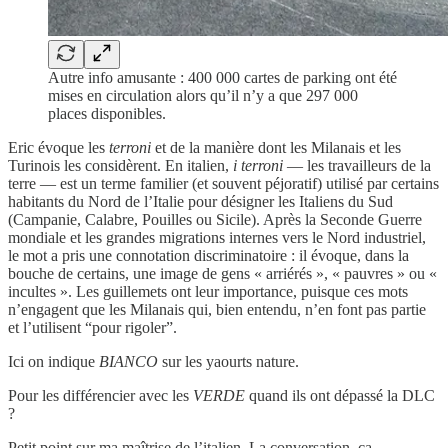
Autre info amusante : 400 000 cartes de parking ont été
mises en circulation alors qu’il n’y a que 297 000
places disponibles.
Eric évoque les
terroni
et de la manière dont les Milanais et les
Turinois les considèrent. En italien,
i terroni
— les travailleurs de la
terre — est un terme familier (et souvent péjoratif) utilisé par certains
habitants du Nord de l’Italie pour désigner les Italiens du Sud
(Campanie, Calabre, Pouilles ou Sicile). Après la Seconde Guerre
mondiale et les grandes migrations internes vers le Nord industriel,
le mot a pris une connotation discriminatoire : il évoque, dans la
bouche de certains, une image de gens « arriérés », « pauvres » ou «
incultes ». Les guillemets ont leur importance, puisque ces mots
n’engagent que les Milanais qui, bien entendu, n’en font pas partie
et l’utilisent “pour rigoler”.
Ici on indique
BIANCO
sur les yaourts nature.
Pour les différencier avec les
VERDE
quand ils ont dépassé la DLC
?
Petit point sur ma maîtrise de l’italien. La conversation, ça