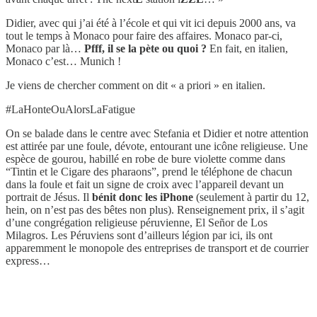
Didier, avec qui j’ai été à l’école et qui vit ici depuis 2000 ans, va
tout le temps à Monaco pour faire des affaires. Monaco par-ci,
Monaco par là…
Pfff, il se la pète ou quoi ?
En fait, en italien,
Monaco c’est… Munich !
Je viens de chercher comment on dit « a priori » en italien.
#LaHonteOuAlorsLaFatigue
On se balade dans le centre avec Stefania et Didier et notre attention
est attirée par une foule, dévote, entourant une icône religieuse. Une
espèce de gourou, habillé en robe de bure violette comme dans
“Tintin et le Cigare des pharaons”, prend le téléphone de chacun
dans la foule et fait un signe de croix avec l’appareil devant un
portrait de Jésus. Il
bénit donc les iPhone
(seulement à partir du 12,
hein, on n’est pas des bêtes non plus). Renseignement prix, il s’agit
d’une congrégation religieuse péruvienne, El Señor de Los
Milagros. Les Péruviens sont d’ailleurs légion par ici, ils ont
apparemment le monopole des entreprises de transport et de courrier
express…