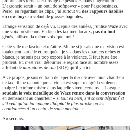
propriétaires terriens et l’usage de pesticides dans l’agriculture.
L’agronejo serait « un outil de softpower » pour l’agrobusiness.
Perso, en regardant les clips, j’ai surtout vu
des rappeurs habillés
en cow-boys
au volant de grosses bagnoles.
Etrange sensation de déjà-vu. Depuis des années, j’utilise Waze avec
une voix brésilienne. Eh bien les taximen locaux,
pas du tout
gênés
, utilisent la même voix que moi !
Cette ville me fascine et m’attire. Même si je sais que ma vision est
totalement partielle et tronquée : je vis dans les quartiers riches et
blancs, je ne suis pas trop exposé à la violence. Il faut juste être
prudent. Et, c’est vrai, détourner le regard face au nombre assez
affolant de
moradores de rua
(SDF) qu’il y a ici.
A ce propos, je suis en train de taper la discute avec mon chauffeur
de taxi. il me raconte que la vie ici est super malgré la violence,
malgré l’extrême misère dans laquelle vivent certains… Lorsque
soudain la voix métallique de Waze rentre dans la conversation
en demandant au chauffeur «
si tout va bien, s’il se sent déprimé et
s’il veut qu’on lui indique l’hôpital le plus proche ou les
coordonnées d’un centre de santé mentale.
»
Au secours.