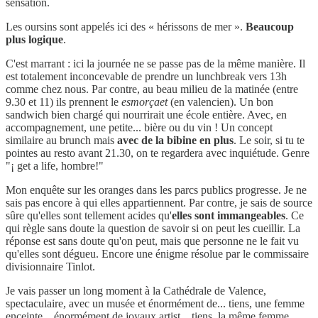
sensation.
Les oursins sont appelés ici des « hérissons de mer ».
Beaucoup
plus logique
.
C'est marrant : ici la journée ne se passe pas de la même manière. Il
est totalement inconcevable de prendre un lunchbreak vers 13h
comme chez nous. Par contre, au beau milieu de la matinée (entre
9.30 et 11) ils prennent le
esmorçaet
(en valencien). Un bon
sandwich bien chargé qui nourrirait une école entière. Avec, en
accompagnement, une petite... bière ou du vin ! Un concept
similaire au brunch mais
avec de la bibine en plus
. Le soir, si tu te
pointes au resto avant 21.30, on te regardera avec inquiétude. Genre
"¡ get a life, hombre!"
Mon enquête sur les oranges dans les parcs publics progresse. Je ne
sais pas encore à qui elles appartiennent. Par contre, je sais de source
sûre qu'elles sont tellement acides qu'
elles sont immangeables
. Ce
qui règle sans doute la question de savoir si on peut les cueillir. La
réponse est sans doute qu'on peut, mais que personne ne le fait vu
qu'elles sont dégueu. Encore une énigme résolue par le commissaire
divisionnaire Tinlot.
Je vais passer un long moment à la Cathédrale de Valence,
spectaculaire, avec un musée et énormément de... tiens, une femme
enceinte... énormément de joyaux artist... tiens, la même femme