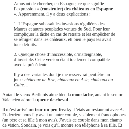
Amusant de chercher, en Espagne, ce que signifie
l’expression «
(construire) des châteaux en Espagne
». Apparemment, il y a deux explications :
1. L’Espagne subissait les invasions régulières des
Maures et autres peuplades venues du Sud. Pour leur
compliquer la tâche en cas de retraite et les empêcher de
se réfugier dans les châteaux, eh bien le pays les avait
tous détruits.
2. Quelque chose d’inaccessible, d’inatteignable,
d’invisible. Cette version étant totalement compatible
avec la précédente.
Il y a des variantes dont je me resservirai peut-être un
jour :
châteaux de Brie
,
châteaux en Asie
,
châteaux au
Caire
…
Autant le vieux Berlinois aime bien la
moustache
, autant le senior
Valencien adore la
queue de cheval
.
Il m’est arrivé
un truc un peu freaky
. J’étais au restaurant avec A.
Et derrière nous il y avait un autre couple, visiblement francophones
(un père et sa fille à mon avis). J’avais ce couple dans mon champ
de vision. Soudain, je vois qu’il montre son téléphone à sa fille. Et