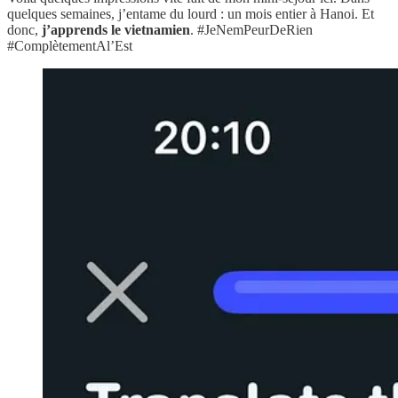
quelques semaines, j’entame du lourd : un mois entier à Hanoi. Et
donc,
j’apprends le vietnamien
. #JeNemPeurDeRien
#ComplètementAl’Est