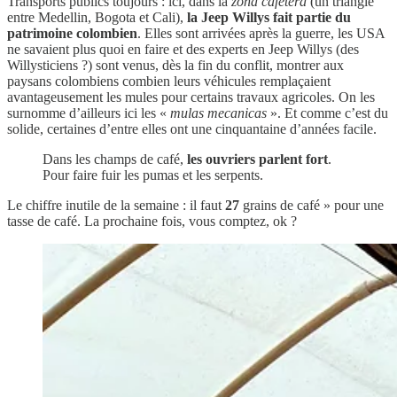
Transports publics toujours : ici, dans la
zona cafetera
(un triangle
entre Medellin, Bogota et Cali),
la Jeep Willys fait partie du
patrimoine colombien
. Elles sont arrivées après la guerre, les USA
ne savaient plus quoi en faire et des experts en Jeep Willys (des
Willysticiens ?) sont venus, dès la fin du conflit, montrer aux
paysans colombiens combien leurs véhicules remplaçaient
avantageusement les mules pour certains travaux agricoles. On les
surnomme d’ailleurs ici les «
mulas mecanicas
». Et comme c’est du
solide, certaines d’entre elles ont une cinquantaine d’années facile.
Dans les champs de café,
les ouvriers parlent fort
.
Pour faire fuir les pumas et les serpents.
Le chiffre inutile de la semaine : il faut
27
grains de café » pour une
tasse de café. La prochaine fois, vous comptez, ok ?