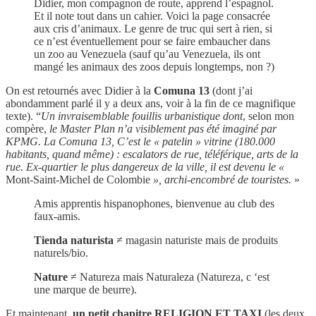
Didier, mon compagnon de route, apprend l’espagnol.
Et il note tout dans un cahier. Voici la page consacrée
aux cris d’animaux. Le genre de truc qui sert à rien, si
ce n’est éventuellement pour se faire embaucher dans
un zoo au Venezuela (sauf qu’au Venezuela, ils ont
mangé les animaux des zoos depuis longtemps, non ?)
On est retournés avec Didier à la
Comuna 13
(dont j’ai
abondamment parlé il y a deux ans, voir à la fin de ce magnifique
texte). “
Un invraisemblable fouillis urbanistique dont
, selon mon
compère,
le Master Plan n’a visiblement pas été imaginé par
KPMG. La Comuna 13, C’est le « patelin » vitrine (180.000
habitants, quand même) : escalators de rue, téléférique, arts de la
rue. Ex-quartier le plus dangereux de la ville, il est devenu le «
Mont-Saint-Michel de Colombie
», archi-encombré de touristes.
»
Amis apprentis hispanophones, bienvenue au club des
faux-amis.
Tienda naturista
≠ magasin naturiste mais de produits
naturels/bio.
Nature
≠ Natureza mais Naturaleza (Natureza, c ‘est
une marque de beurre).
Et maintenant,
un petit chapitre RELIGION ET TAXI
(les deux